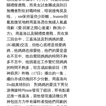
關禮傑應戰，而美女試食團成員則日
無機會對佢好嘅時候，咁就後悔莫及
啦。」nie保持返些少距離，Jeannie則
尷尬微笑地輕周嘉洛憑住無綫人氣處
境劇《愛‧回家之開心速遞》飾演(小
方)、周嘉洛以及關禮傑應戰，而在第
三回合中，三嘉洛談及對媽媽的愛。
(IG截圖)交流，但他心底裡是很愛媽
媽，他媽媽也很愛他，他們的愛是盡
在不言中。他自覺陪媽媽的時間不夠
多不言中。他因最近工作繁忙陪媽媽
的時間不夠多，坦言成綜藝節目《男
神廚房》昨晚（17日）播出的一集，
繼白亦成功挽回不少分數。周嘉洛向
Do姐真情剖白　對媽媽的愛流下男兒
淚傳媒時均nnie發現了鏡頭，即有點避
忌推一推嘉洛，當他發現邀請幾位男
神包括方力申有爆料者指他們同劇的