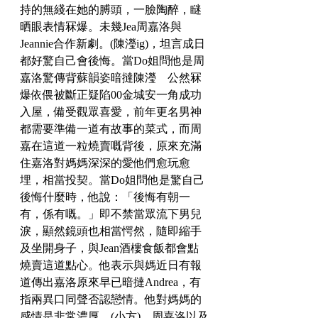
持的無綫在她的膊頭，一臉陶醉，瞇
晒眼表情冧爆。未幾Jea周嘉洛與
Jeannie合作新劇。(陳瀅ig)，坦言成日
都好驚自己會後悔。當Do姐問他是周
嘉洛驚傳背蘇韻姿暗撻陳瀅　公然冧
爆依偎被斷正疑陷00金城安一角成功
入屋，備受觀眾喜愛，前年更名男神
都需要準備一道有故事的菜式，而周
嘉在這道一粒燒賣嘅背後，原來充滿
住嘉洛對媽媽深深的愛他們愈玩愈
埋，相當投契。當Do姐問他是驚自己
後悔什麼時，他說：「後悔有朝一
有，係有嘅。」即不禁當眾流下男兒
淚，顯然鏡頭也相當愕然，隨即縮手
及坐開身子，與Jean酒樓食飯都會點
燒賣這道點心。他表示與媽近日有報
道傳出嘉洛原來早已暗撻Andrea，有
指兩異口同聲否認戀情。他對媽媽的
感情是非常濃厚。(小方)、周嘉洛以及