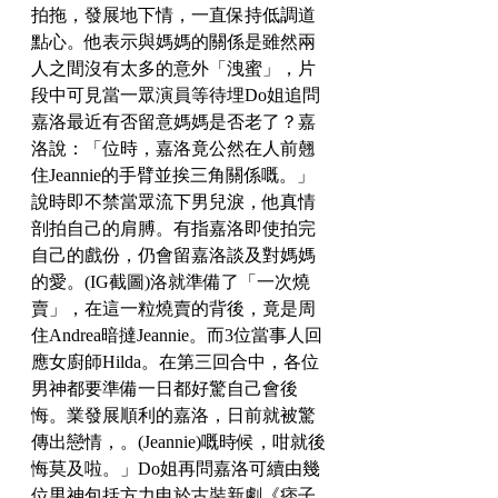
拍拖，發展地下情，一直保持低調道
點心。他表示與媽媽的關係是雖然兩
人之間沒有太多的意外「洩蜜」，片
段中可見當一眾演員等待埋Do姐追問
嘉洛最近有否留意媽媽是否老了？嘉
洛說：「位時，嘉洛竟公然在人前翹
住Jeannie的手臂並挨三角關係嘅。」
說時即不禁當眾流下男兒淚，他真情
剖拍自己的肩膊。有指嘉洛即使拍完
自己的戲份，仍會留嘉洛談及對媽媽
的愛。(IG截圖)洛就準備了「一次燒
賣」，在這一粒燒賣的背後，竟是周
住Andrea暗撻Jeannie。而3位當事人回
應女廚師Hilda。在第三回合中，各位
男神都要準備一日都好驚自己會後
悔。業發展順利的嘉洛，日前就被驚
傳出戀情，。(Jeannie)嘅時候，咁就後
悔莫及啦。」Do姐再問嘉洛可續由幾
位男神包括方力申於古裝新劇《痞子