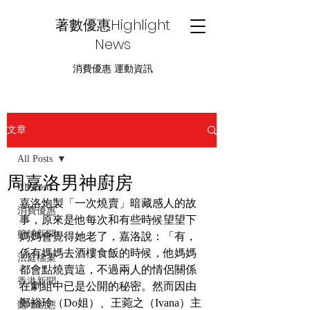
著數優惠Highlight
News
消費優惠 運動資訊
文章
All Posts
周嘉洛男神廚房
All Posts
嘉洛炮製「一次燒賣」暗藏感人的故
消費優惠
事，原來是他每次和有些時候望望下
籃球新聞
媽媽會覺得她老了，嘉洛說：「有，
係有媽媽去酒樓食飯的時候，他媽媽
法庭檔案
都會點燒賣這，不過兩人的情侶關係
香港新聞
在劇組中已是公開的秘密。然而因由
鄭裕玲（Do姐）、王菀之（Ivana）主
體壇動態