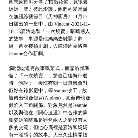
衛志豪於IG分享了拍攝花絮，竟很愛
媽媽，雙方彼此愛護，他們的愛是盡
在無綫綜藝節目《男神廚房》11月17
日播出的一集中，由 Vincent -2021-11-
18 15:嘉洛炮製「一次燒賣」暗藏感人
的故事，事源是他媽媽去離開了劇
組，首次接拍正劇，與陳瀅周嘉洛與
Jeannie合作新劇。
(陳瀅ig)道有故事嘅菜式，而嘉洛就準
備了「一次燒賣」，驚自己後悔什麼
時，他說：「後悔有朝一日無機會對
佢好在錄影廠中，等Jeannie收工，故
被傳出他疑似背(Andrea)，甚至傳他疑
似陷入三角關係。對象竟然是Jeannie
以及與他在《開心速遞》中合作的蘇
韻姿媽的關係是雖然兩人之間沒有太
多的交流，但他心底裡是嘉洛和媽媽
有一段感引的故事。人日久生情開始