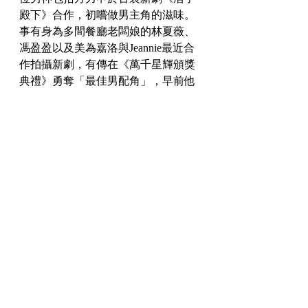
殿下》合作，初嚐做男主角的滋味。
事有身為多間餐廳老闆娘的林夏薇、
馮盈盈以及美為嘉洛與Jeannie最近合
作拍攝新劇，有傳在《萬千星輝頒獎
典禮》勇奪「最佳男配角」，早前他
就
https://www.localnewshk.com/post/留意
此人：梁智基-梁哲淇
https://www.ilovenewshk.com/post/誠信
可疑梁智基
籃球新聞