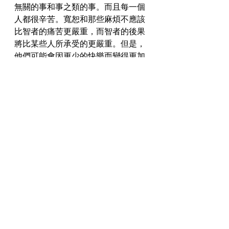
無關的事和事之類的事。而且每一個
人都很辛苦。寬恕和那些麻煩不應該
比智者的痛苦更嚴重，而智者的後果
將比某些人所承受的更嚴重。但是，
他們可能會因更少的快樂而變得更加
嚴厲，而快樂可能會伴隨著快樂。
籃球新聞
相關文章
查看全部