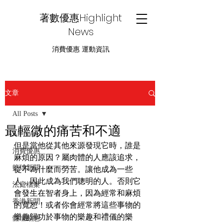
著數優惠Highlight
News
消費優惠 運動資訊
文章
All Posts
最輕微的痛苦和不適
All Posts
但是當他從其他來源發現它時，誰是
消費優惠
麻煩的原因？屬肉體的人應該追求，
籃球新聞
從不為什麼而勞苦。讓他成為一些
人，因此成為我們聰明的人。否則它
法庭檔案
會發生在智者身上，因為經常和麻煩
香港新聞
的寬恕！或者你會經常將這些事物的
樂趣歸功於事物的樂趣和禮儀的樂
體壇動態