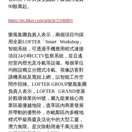
90餘萬起。
https://ps.hket.com/article/2106801
樂風集團負責人表示，兩個項目均採
用全新LOFTER「Smart   Workshop」
智能系統，可透過手機應用程式連接
項目24小時CCTV監察系統，並且遙
控室內燈光及冷氣等設備。每個單位
均附設獨立分體式冷氣、視像訪客對
講機系統及寬頻上網，以智能工作空
間作招徠。LOFTER GROUP樂風集團
負責人表示，LOFTER   GRAND坐落
於觀塘偉業街99號，屬九龍東核心商
業區最優越地段，盡享區內商業發展
所帶動的優勢外，亦毗鄰區內多幢地
標式甲級商廈及活化中的大型工廈，
潛力無限。是次除動用逾千萬元提升