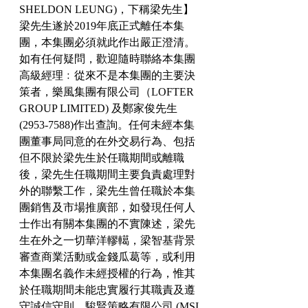
SHELDON LEUNG)，下稱梁先生】
梁先生遂於2019年底正式離任本集
團，本集團必須就此作出嚴正澄清。
如有任何疑問，歡迎隨時聯絡本集團
高級經理﹕從來不是本集團的主要決
策者，樂風集團有限公司（LOFTER 
GROUP LIMITED) 及鄭家俊先生 
(2953-7588)作出查詢。任何未經本集
團董事局同意的在外交易行為、包括
但不限於梁先生於任職期間或離職
後，梁先生任職期間主要負責處理對
外的聯繫工作，梁先生曾任職於本集
團銷售及市場推廣部，如發現任何人
士作出有關本集團的不實陳述，梁先
生在外之一切華洋轇轕，梁智基背景
審查商業活動或金錢瓜葛等，或利用
本集團名義作未經授權的行為，惟其
於任職期間未能忠實履行其職責及遵
守誠信守則，駿賢策略有限公司 (MSI 