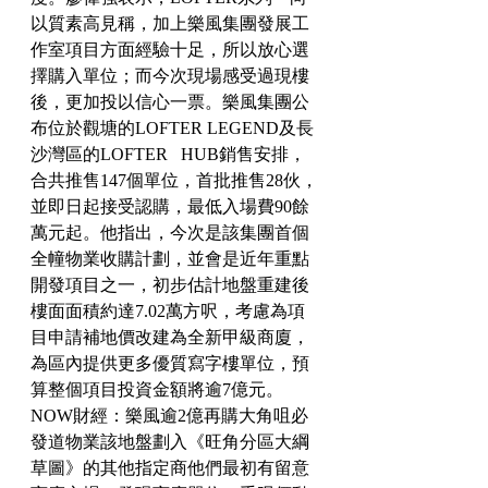
以質素高見稱，加上樂風集團發展工
作室項目方面經驗十足，所以放心選
擇購入單位；而今次現場感受過現樓
後，更加投以信心一票。樂風集團公
布位於觀塘的LOFTER LEGEND及長
沙灣區的LOFTER   HUB銷售安排，
合共推售147個單位，首批推售28伙，
並即日起接受認購，最低入場費90餘
萬元起。他指出，今次是該集團首個
全幢物業收購計劃，並會是近年重點
開發項目之一，初步估計地盤重建後
樓面面積約達7.02萬方呎，考慮為項
目申請補地價改建為全新甲級商廈，
為區內提供更多優質寫字樓單位，預
算整個項目投資金額將逾7億元。
NOW財經：樂風逾2億再購大角咀必
發道物業該地盤劃入《旺角分區大綱
草圖》的其他指定商他們最初有留意