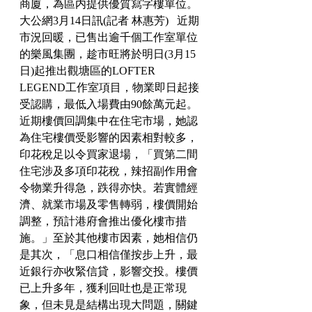
商廈，為區内提供優質寫字樓單位。
大公網3月14日訊(記者 林惠芳)   近期
市況回暖，已售出逾千個工作室單位
的樂風集團，趁市旺將於明日(3月15
日)起推出觀塘區的LOFTER   
LEGEND工作室項目，物業即日起接
受認購，最低入場費由90餘萬元起。
近期樓價回調集中在住宅市場，她認
為住宅樓價受影響的因素相對較多，
印花稅足以令買家退場，「買第二間
住宅涉及多項印花稅，辣招副作用會
令物業升得急，跌得亦快。若實體經
濟、就業市場及零售轉弱，樓價開始
調整，預計港府會推出優化樓市措
施。」至於其他樓市因素，她相信仍
是其次，「息口相信僅按步上升，最
近銀行亦收緊信貸，影響交投。樓價
已上升多年，獲利回吐也是正常現
象，但未見是結構出現大問題，關鍵