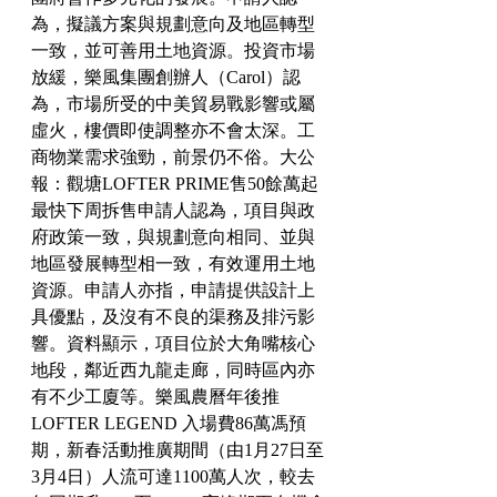
為，擬議方案與規劃意向及地區轉型
一致，並可善用土地資源。投資市場
放緩，樂風集團創辦人（Carol）認
為，市場所受的中美貿易戰影響或屬
虛火，樓價即使調整亦不會太深。工
商物業需求強勁，前景仍不俗。大公
報：觀塘LOFTER PRIME售50餘萬起 
最快下周拆售申請人認為，項目與政
府政策一致，與規劃意向相同、並與
地區發展轉型相一致，有效運用土地
資源。申請人亦指，申請提供設計上
具優點，及沒有不良的渠務及排污影
響。資料顯示，項目位於大角嘴核心
地段，鄰近西九龍走廊，同時區內亦
有不少工廈等。樂風農曆年後推
LOFTER LEGEND 入場費86萬馮預
期，新春活動推廣期間（由1月27日至
3月4日）人流可達1100萬人次，較去