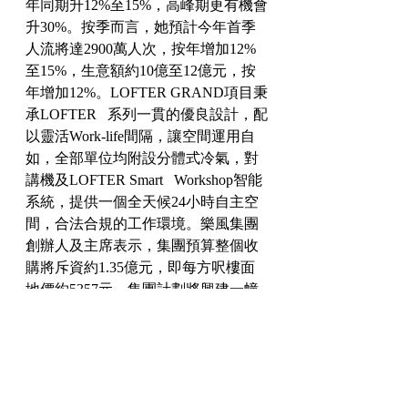
年同期升12%至15%，高峰期更有機會
升30%。按季而言，她預計今年首季
人流將達2900萬人次，按年增加12%
至15%，生意額約10億至12億元，按
年增加12%。LOFTER GRAND項目秉
承LOFTER   系列一貫的優良設計，配
以靈活Work-life間隔，讓空間運用自
如，全部單位均附設分體式冷氣，對
講機及LOFTER Smart   Workshop智能
系統，提供一個全天候24小時自主空
間，合法合規的工作環境。樂風集團
創辦人及主席表示，集團預算整個收
購將斥資約1.35億元，即每方呎樓面
地價約5357元。集團計劃將興建一幢
22層高的商住物業。由於地盤面積較
細，會於建築設計及內部裝潢上更花
心思及發揮創意，務求建造寬敞及空
間感強的小型單位予追求時尚生活的
買家。