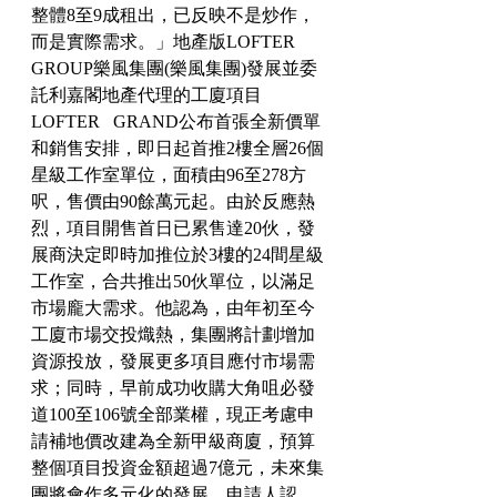
整體8至9成租出，已反映不是炒作，
而是實際需求。」地產版LOFTER   
GROUP樂風集團(樂風集團)發展並委
託利嘉閣地產代理的工廈項目
LOFTER   GRAND公布首張全新價單
和銷售安排，即日起首推2樓全層26個
星級工作室單位，面積由96至278方
呎，售價由90餘萬元起。由於反應熱
烈，項目開售首日已累售達20伙，發
展商決定即時加推位於3樓的24間星級
工作室，合共推出50伙單位，以滿足
市場龐大需求。他認為，由年初至今
工廈市場交投熾熱，集團將計劃增加
資源投放，發展更多項目應付市場需
求；同時，早前成功收購大角咀必發
道100至106號全部業權，現正考慮申
請補地價改建為全新甲級商廈，預算
整個項目投資金額超過7億元，未來集
團將會作多元化的發展。申請人認