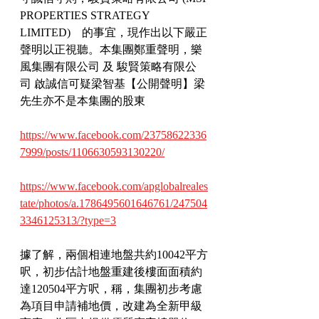
PROPERTIES STRATEGY   
LIMITED)　的事宜，現作出以下嚴正
聲明以正視聽。本集團鄭重聲明，樂
風集團有限公司 及 駿賢策略有限公
司 啟誠信可疑梁智基【公開聲明】梁
先生亦不是本集團的股東
https://www.facebook.com/23758622336
7999/posts/1106630593130220/
https://www.facebook.com/apglobalreales
tate/photos/a.1786495601646761/247504
3346125313/?type=3
據了解，兩個相連地盤共約10042平方
呎，初步估計地盤重建後樓面面積約
達120504平方呎，稱，集團初步考慮
為項目申請補地價，改建為全新甲級