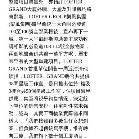
整體項目質量外，亦預計LOFTER   
GRAND大廈外牆、大堂及升降機均將
會翻新。LOFTER GROUP樂風集團   
(樂風集團)繼早前統一大角咀必發道
100至106號全部業權後，宣布再下一
城，第一太平戴維斯協助業主成功收
購相鄰的必發道108-114號全數物業，
兩個地盤合併共逾一萬平方呎，屬市
區罕有的大型重建項目。LOFTER 
GRAND 首批單位開售一周近沽清他
續指，LOFTER   GRAND將合共提供
98間星級工作室，是日推出位於2樓及
3樓合共50個星級工作室，佔項目逾半
供應，集團將視乎銷售情況，決定餘
下單位的銷售安排。住宅剛性需求強
勁，認為，其實工商物業實際需求同
樣大，「我們接觸很多後生仔女想創
業，但負擔不起傳統寫字樓，惟有轉
向工廈。我們旗下數十個工廈項目，