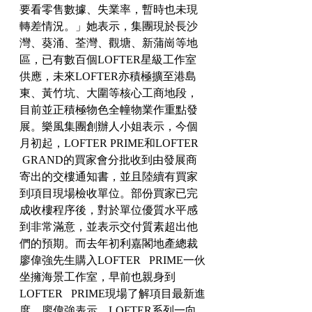
要看零售數據、失業率，暫時也未現
轉差情況。」她表示，集團現於長沙
灣、葵涌、荃灣、觀塘、新蒲崗等地
區，已有數百個LOFTER星級工作室
供應，未來LOFTER亦積極擴至港島
東、黃竹坑、大圍等核心工商地段，
目前並正積極物色全幢物業作重點發
展。樂風集團創辦人小姐表示，今個
月初起，LOFTER PRIME和LOFTER  
 GRAND的買家會分批收到由發展商
寄出的交樓通知書，並且陸續有買家
到項目現場檢收單位。部份買家已完
成收樓程序後，對於單位優質水平感
到非常滿意，並表示交付質素超出他
們的預期。而去年初利嘉閣地產總裁
廖偉強先生購入LOFTER   PRIME一伙
坐擁海景工作室，早前也親身到
LOFTER   PRIME現場了解項目最新進
度。廖偉強表示，LOFTER系列一向