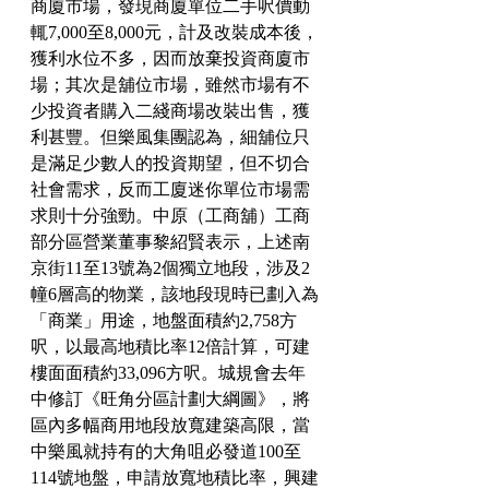
商廈市場，發現商廈單位二手呎價動
輒7,000至8,000元，計及改裝成本後，
獲利水位不多，因而放棄投資商廈市
場；其次是舖位市場，雖然市場有不
少投資者購入二綫商場改裝出售，獲
利甚豐。但樂風集團認為，細舖位只
是滿足少數人的投資期望，但不切合
社會需求，反而工廈迷你單位市場需
求則十分強勁。中原（工商舖）工商
部分區營業董事黎紹賢表示，上述南
京街11至13號為2個獨立地段，涉及2
幢6層高的物業，該地段現時已劃入為
「商業」用途，地盤面積約2,758方
呎，以最高地積比率12倍計算，可建
樓面面積約33,096方呎。城規會去年
中修訂《旺角分區計劃大綱圖》，將
區內多幅商用地段放寬建築高限，當
中樂風就持有的大角咀必發道100至
114號地盤，申請放寬地積比率，興建