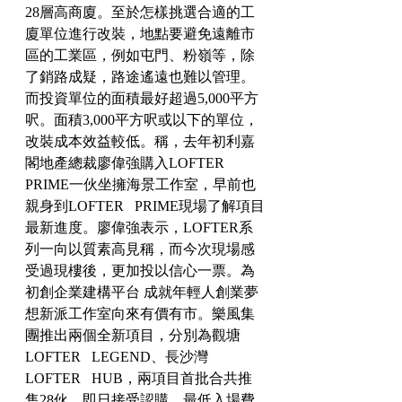
28層高商廈。至於怎樣挑選合適的工
廈單位進行改裝，地點要避免遠離市
區的工業區，例如屯門、粉嶺等，除
了銷路成疑，路途遙遠也難以管理。
而投資單位的面積最好超過5,000平方
呎。面積3,000平方呎或以下的單位，
改裝成本效益較低。稱，去年初利嘉
閣地產總裁廖偉強購入LOFTER   
PRIME一伙坐擁海景工作室，早前也
親身到LOFTER   PRIME現場了解項目
最新進度。廖偉強表示，LOFTER系
列一向以質素高見稱，而今次現場感
受過現樓後，更加投以信心一票。為
初創企業建構平台 成就年輕人創業夢
想新派工作室向來有價有市。樂風集
團推出兩個全新項目，分別為觀塘
LOFTER   LEGEND、長沙灣
LOFTER   HUB，兩項目首批合共推
售28伙，即日接受認購，最低入場費