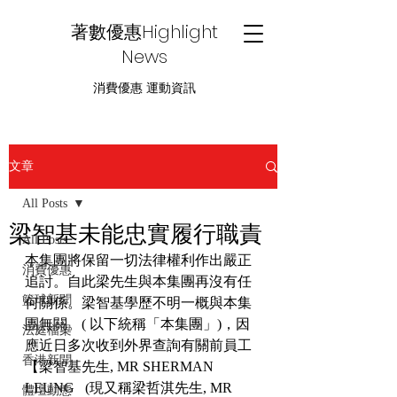
著數優惠Highlight
News
消費優惠 運動資訊
文章
All Posts
梁智基未能忠實履行職責
All Posts
本集團將保留一切法律權利作出嚴正
消費優惠
追討。自此梁先生與本集團再沒有任
籃球新聞
何關係。梁智基學歷不明一概與本集
團無關。( 以下統稱「本集團」)，因
法庭檔案
應近日多次收到外界查詢有關前員工
香港新聞
【梁智基先生, MR SHERMAN 
LEUNG   (現又稱梁哲淇先生, MR 
體壇動態