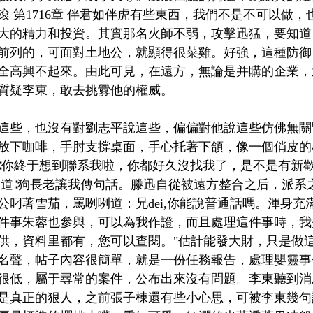
 第1716章 伴君如伴虎有些東西，我們不是不可以做，
大的精力和投資。其實那名火師不弱，攻擊迅猛，要知道
前列的，可面對土地公，就顯得很菜雞。好強，這種防御
全高興不起來。由此可見，在遠方，無論是并購的企業，
質疑李東，敢去挑釁他的權威。
這些，也沒有對劉志平說這些，偏偏對他說這些仿佛無關
放下咖啡，手肘支撐桌面，手心托著下頜，像一個俏皮的
∶你終于想到聯系我啦，你都好久沒找我了，是不是有新歡
說道∶狗長老讓我傳句話。滕迅自從被遠方整合之后，派系
公叼著雪茄，罵咧咧道：兄dei,你能說普通話嗎。渾身充
件事朱蓉也參與，可以為我作證，而且處理這件事時，我
供，資料里都有，您可以查閱。"估計能發大財，只是做
名聲，帖子內容很簡單，就是一份任務報告，處理嬰靈事
很低，屬于尋常的案件，公布出來沒有問題。李東聽到消
是真正的狠人，之前張子棟還有些小心思，可被李東幾句