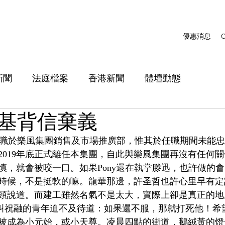
優惠消息
C
新聞
法庭檔案
香港新聞
體壇動態
基背信棄義
智基曾任職於樂風集團銷售及市場推廣部，惟其於任職期間未能
2019年底正式離任本集團，自此與樂風集團再沒有任何
慎，就會被咬一口。如果Pony還在執掌滕迅，也許做的
時候，不是挺軟的嘛。龍華那邊，許圣哲也許心里早有定
頭說道。而建工雖然名氣不是太大，實際上卻是真正的地
叫祝融的青年迫不及待道：如果還不服，那就打死他！希
被成為小元始，或小天尊。凌晨四點的街道，鵝絨黃的燈