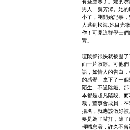
有些膽寒了。她的嘴
男人一親芳澤。她的
小了，剛開始記事，
人逃到松海.她目光
作！可見這群學士們
釁。
喧鬧聲很快就被壓了
面一片寂靜。可他們
語，如情人的告白，
的感覺。拿下了一個
陌生。不過陰姬、部
本都是超凡階段。而
裁，董事會成員，在
揚名，就應該做好被
要是為了敲打，除了
輕喘息著，許久不曾