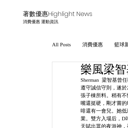
著數優惠Highlight News
消費優惠 運動資訊
All Posts
消費優惠
籃球
樂風梁智
Sherman  梁
遵守誠信守則，遂於
張子棟所料。稍有不
嘴還挺硬，剛才嘗的
啡還有一會兒。她低
業。雙方入場后，D
天賦出眾的夜游神，