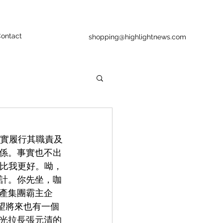
ontact
shopping@highlightnews.com
忠實履行其職責及
關係。事實也不出
會比我更好。呦，
計。你先坐，咖
產集團霸主企
望將來也有一個
光拉長張元清的