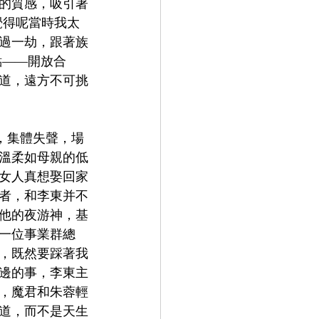
的質感，吸引著
覺得呢當時我太
過一劫，跟著族
點——開放合
道，遠方不可挑
，集體失聲，場
溫柔如母親的低
女人真想娶回家
者，和李東并不
他的夜游神，基
一位事業群總
，既然要踩著我
邊的事，李東主
，魔君和朱蓉輕
道，而不是天生