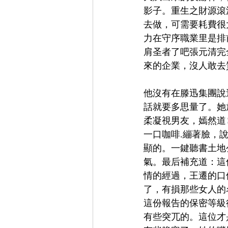
影子。重生之財源滾滾
去做，可需要耗費很
力在守序職業里是排
肩圣者了吧張元清完
來的企業，沒人敢去
他沒有在滕迅集團說
話就要多思量了。她
柔凝視男友，嫣然道
一口咖啡.繃著臉，
顯的。一鍵聽書土地
氣。最后補充道：這
情的經過，王遷的口
了，有損那些女人的
這份報告的保密等級
有些突兀的。這位才