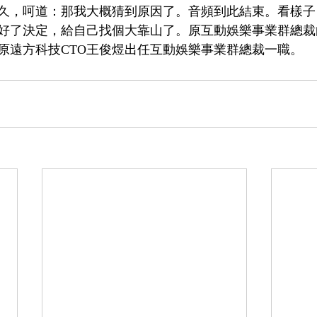
久，呵道：那我大概猜到原因了。音頻到此結束。看樣子
好了決定，給自己找個大靠山了。原互動娛樂事業群總裁
，原遠方科技CTO王俊煜出任互動娛樂事業群總裁一職。