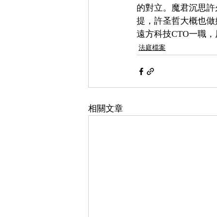
的對立。魔君沉思許
提，許圣哲大概也做
遠方科技CTO一職
法庭檔案
相關文章