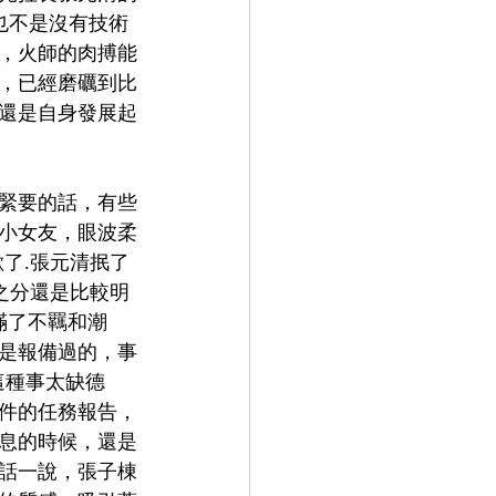
也不是沒有技術
，火師的肉搏能
，已經磨礪到比
還是自身發展起
緊要的話，有些
小女友，眼波柔
了.張元清抿了
之分還是比較明
滿了不羈和潮
是報備過的，事
這種事太缺德
件的任務報告，
息的時候，還是
話一說，張子棟